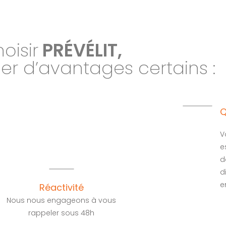
oisir
PRÉVÉLIT,
ier d’avantages certains :
Q
V
e
d
d
e
Réactivité
Nous nous engageons à vous
rappeler sous 48h